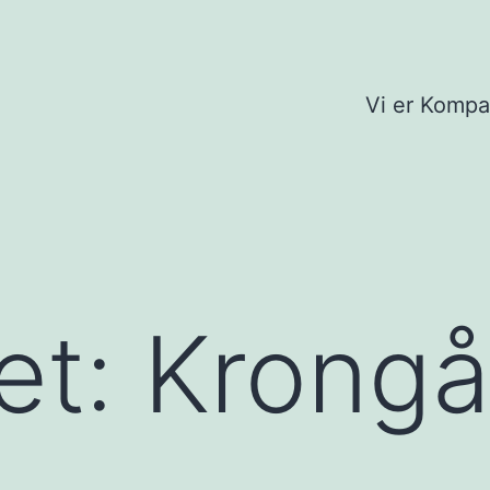
Vi er Komp
et: Krong