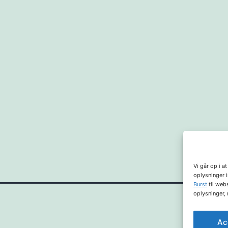
Vi går op i a
oplysninger 
Burst
til webs
oplysninger,
Cookie- 
Ac