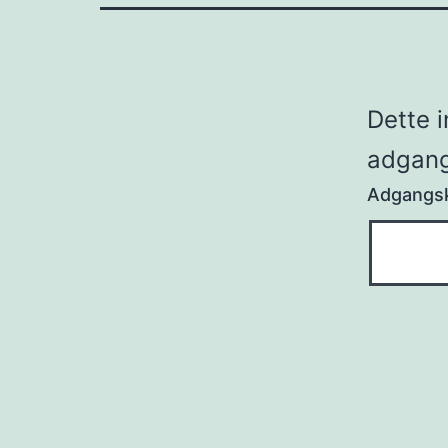
Dette 
adgang
Adgangs