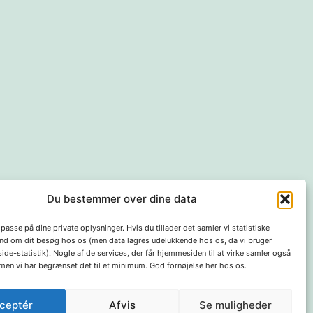
Du bestemmer over dine data
t passe på dine private oplysninger. Hvis du tillader det samler vi statistiske
ind om dit besøg hos os (men data lagres udelukkende hos os, da vi bruger
ide-statistik). Nogle af de services, der får hjemmesiden til at virke samler også
 men vi har begrænset det til et minimum. God fornøjelse her hos os.
og privatlivspolitik
Kører på
WordPress
.
ceptér
Afvis
Se muligheder