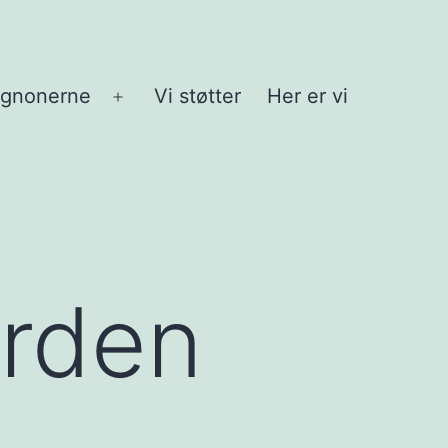
agnonerne
Vi støtter
Her er vi
Åbn
menu
ården