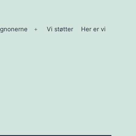
agnonerne
Vi støtter
Her er vi
Åbn
menu