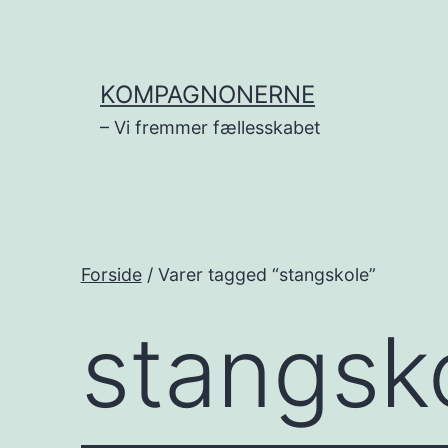
Fortsæt
til
indhold
KOMPAGNONERNE
– Vi fremmer fællesskabet
Forside
/ Varer tagged “stangskole”
stangsk