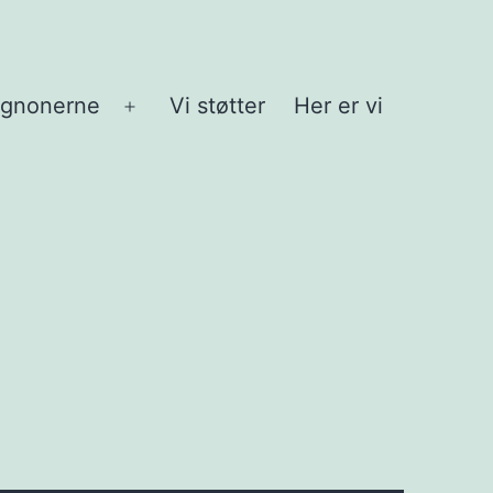
agnonerne
Vi støtter
Her er vi
Åbn
menu